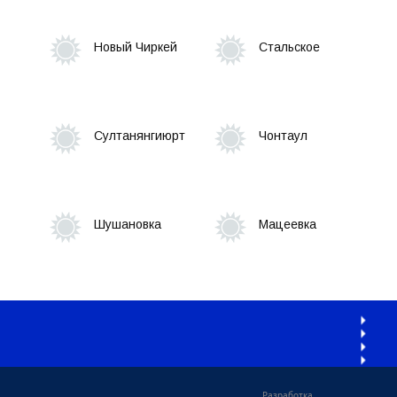
Новый Чиркей
Стальское
Султанянгиюрт
Чонтаул
Шушановка
Мацеевка
Разработка