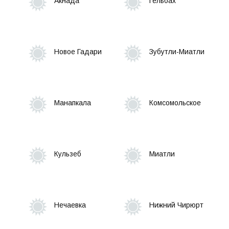
Акнада
Гельбах
МУП "Управление строительства и
жилищно-коммунального хозяйства"
Новое Гадари
Зубутли-Миатли
МКУ Централизованная бухгалтерия
Контрольно-счетная комиссия
Манапкала
Комсомольское
Общественность
Территориальные органы и ведомства
Кульзеб
Миатли
Социальный контракт
Единый портал государственных услуг
Нечаевка
Нижний Чирюрт